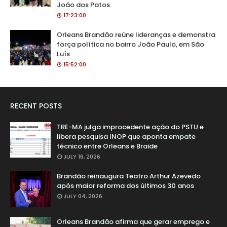
João dos Patos.
17:23:00
Orleans Brandão reúne lideranças e demonstra
força política no bairro João Paulo, em São
Luís
15:52:00
RECENT POSTS
TRE-MA julga improcedente ação do PSTU e
libera pesquisa INOP que aponta empate
técnico entre Orleans e Braide
JULY 16, 2026
Brandão reinaugura Teatro Arthur Azevedo
após maior reforma dos últimos 30 anos
JULY 04, 2026
Orleans Brandão afirma que gerar emprego e