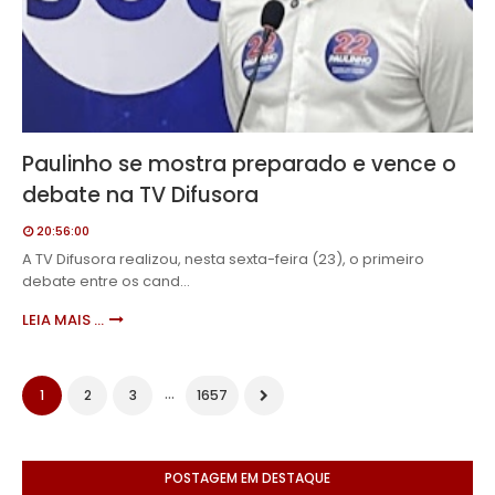
Paulinho se mostra preparado e vence o
debate na TV Difusora
20:56:00
A TV Difusora realizou, nesta sexta-feira (23), o primeiro
debate entre os cand…
LEIA MAIS ...
...
1
2
3
1657
POSTAGEM EM DESTAQUE