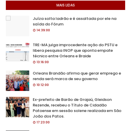
MAIS LIDAS
Juíza solta ladrão e é assaltada por ele na
saída do Fórum
14:39:00
TRE-MA julga improcedente ação do PSTU e
libera pesquisa INOP que aponta empate
técnico entre Orleans e Braide
13:16:00
Orleans Brandão afirma que gerar emprego e
renda será marca de seu governo
10:12:00
Ex-prefeito de Barão de Grajaú, Gleidson
Rezende, recebeu o Título de Cidadão
Patoense em sessão solene realizada em São
João dos Patos.
17:23:00