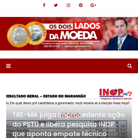
TRE-MA julga improcedente ação
do PSTU e libera pesquisa INOP
que aponta empate técnico