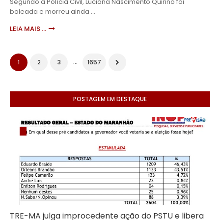
Segundo a Polícia Civil, Luciana Nascimento Quirino foi
baleada e morreu ainda …
LEIA MAIS ...
...
1
2
3
1657
POSTAGEM EM DESTAQUE
TRE-MA julga improcedente ação do PSTU e libera