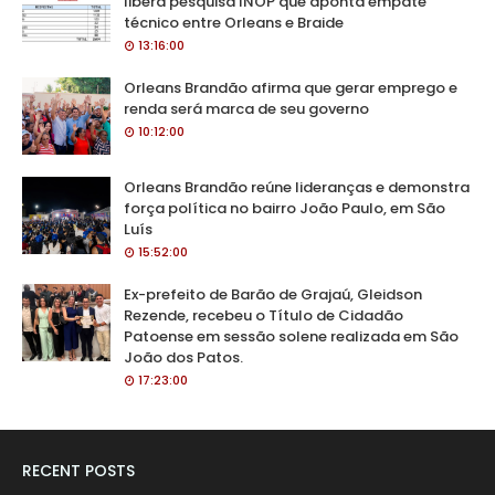
libera pesquisa INOP que aponta empate
técnico entre Orleans e Braide
13:16:00
Orleans Brandão afirma que gerar emprego e
renda será marca de seu governo
10:12:00
Orleans Brandão reúne lideranças e demonstra
força política no bairro João Paulo, em São
Luís
15:52:00
Ex-prefeito de Barão de Grajaú, Gleidson
Rezende, recebeu o Título de Cidadão
Patoense em sessão solene realizada em São
João dos Patos.
17:23:00
RECENT POSTS