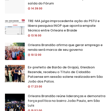
saída do Fórum
14:39:00
TRE-MA julga improcedente ação do PSTU e
libera pesquisa INOP que aponta empate
técnico entre Orleans e Braide
13:16:00
Orleans Brandão afirma que gerar emprego e
renda será marca de seu governo
10:12:00
Ex-prefeito de Barão de Grajaú, Gleidson
Rezende, recebeu o Título de Cidadão
Patoense em sessão solene realizada em São
João dos Patos.
17:23:00
Orleans Brandão reúne lideranças e demonstra
força política no bairro João Paulo, em São
Luís
15:52:00