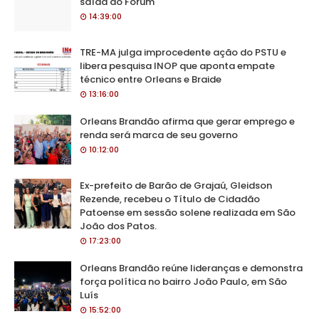
saída do Fórum
14:39:00
TRE-MA julga improcedente ação do PSTU e
libera pesquisa INOP que aponta empate
técnico entre Orleans e Braide
13:16:00
Orleans Brandão afirma que gerar emprego e
renda será marca de seu governo
10:12:00
Ex-prefeito de Barão de Grajaú, Gleidson
Rezende, recebeu o Título de Cidadão
Patoense em sessão solene realizada em São
João dos Patos.
17:23:00
Orleans Brandão reúne lideranças e demonstra
força política no bairro João Paulo, em São
Luís
15:52:00