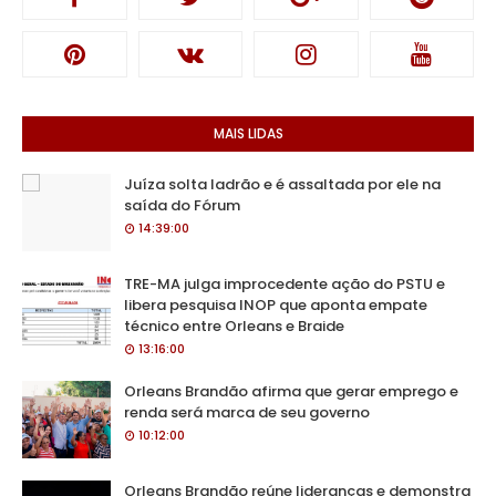
MAIS LIDAS
Juíza solta ladrão e é assaltada por ele na
saída do Fórum
14:39:00
TRE-MA julga improcedente ação do PSTU e
libera pesquisa INOP que aponta empate
técnico entre Orleans e Braide
13:16:00
Orleans Brandão afirma que gerar emprego e
renda será marca de seu governo
10:12:00
Orleans Brandão reúne lideranças e demonstra