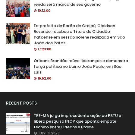
renda será marca de seu governo
10:12:00
Ex-prefeito de Barão de Grajaú, Gleidson
Rezende, recebeu o Título de Cidadão
Patoense em sessão solene realizada em São
João dos Patos.
17:23:00
Orleans Brandão reúne lideranças e demonstra
força política no bairro João Paulo, em São
Luís
15:52:00
RECENT POSTS
TRE-MA julga improcedente ação do PSTU e
libera pesquisa INOP que aponta empate
técnico entre Orleans e Braide
JULY 16, 2026