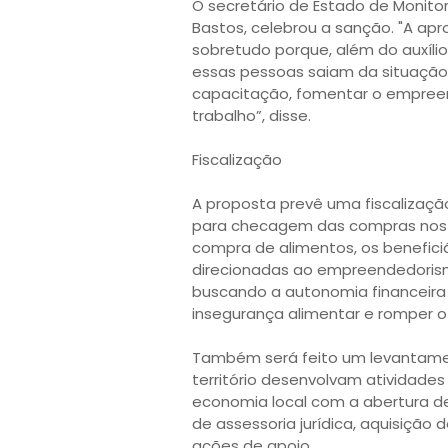
O secretário de Estado de Monit
Bastos, celebrou a sanção. "A a
sobretudo porque, além do auxíli
essas pessoas saiam da situação d
capacitação, fomentar o empree
trabalho”, disse.
Fiscalização
A proposta prevê uma fiscalização
para checagem das compras nos 
compra de alimentos, os benefic
direcionadas ao empreendedorism
buscando a autonomia financeira
insegurança alimentar e romper o 
Também será feito um levantame
território desenvolvam atividade
economia local com a abertura d
de assessoria jurídica, aquisição
ações de apoio.