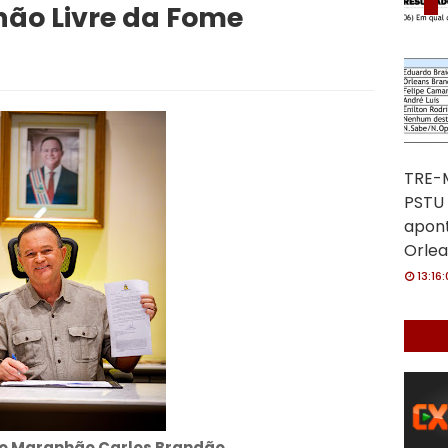
ão Livre da Fome
TRE-M
PSTU 
apon
Orlea
13:16
o Maranhão Carlos Brandão
.