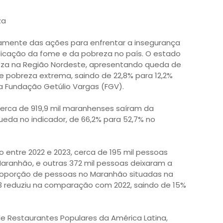
za
amente das ações para enfrentar a insegurança
adicação da fome e da pobreza no país. O estado
za na Região Nordeste, apresentando queda de
e pobreza extrema, saindo de 22,8% para 12,2%
da Fundação Getúlio Vargas (FGV).
rca de 919,9 mil maranhenses saíram da
eda no indicador, de 66,2% para 52,7% no
 entre 2022 e 2023, cerca de 195 mil pessoas
aranhão, e outras 372 mil pessoas deixaram a
proporção de pessoas no Maranhão situadas na
3 reduziu na comparação com 2022, saindo de 15%
e Restaurantes Populares da América Latina,