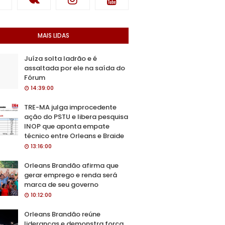
MAIS LIDAS
Juíza solta ladrão e é
assaltada por ele na saída do
Fórum
14:39:00
TRE-MA julga improcedente
ação do PSTU e libera pesquisa
INOP que aponta empate
técnico entre Orleans e Braide
13:16:00
Orleans Brandão afirma que
gerar emprego e renda será
marca de seu governo
10:12:00
Orleans Brandão reúne
lideranças e demonstra força