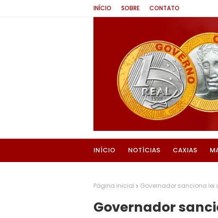
INÍCIO
SOBRE
CONTATO
INÍCIO
NOTÍCIAS
CAXIAS
M
Página inicial
Governador sanciona lei 
Governador sancio