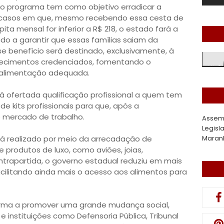
o programa tem como objetivo erradicar a
 casos em que, mesmo recebendo essa cesta de
pita mensal for inferior a R$ 218, o estado fará a
o a garantir que essas famílias saiam da
e benefício será destinado, exclusivamente, à
ecimentos credenciados, fomentando o
 alimentação adequada.
rá ofertada qualificação profissional a quem tem
e kits profissionais para que, após a
o mercado de trabalho.
Assem
Legisl
á realizado por meio da arrecadação de
Maran
produtos de luxo, como aviões, joias,
ontrapartida, o governo estadual reduziu em mais
acilitando ainda mais o acesso aos alimentos para
orma a promover uma grande mudança social,
 instituições como Defensoria Pública, Tribunal