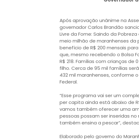
Após aprovação unânime na Assembl
governador Carlos Brandão sancio
Livre da Fome: Saindo da Pobreza e
meio milhão de maranhenses da 
benefício de R$ 200 mensais para
que, mesmo recebendo o Bolsa Fam
R$ 218. Famílias com crianças de 
filho. Cerca de 95 mil famílias 
432 mil maranhenses, conforme o
Federal.
“Esse programa vai ser um comple
per capita ainda está abaixo de R
vamos também oferecer uma ampla
pessoas possam ser inseridas no 
também ensina a pescar”, destac
Elaborado pelo governo do Maran