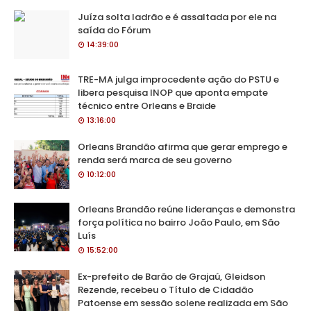
Juíza solta ladrão e é assaltada por ele na
saída do Fórum
14:39:00
TRE-MA julga improcedente ação do PSTU e
libera pesquisa INOP que aponta empate
técnico entre Orleans e Braide
13:16:00
Orleans Brandão afirma que gerar emprego e
renda será marca de seu governo
10:12:00
Orleans Brandão reúne lideranças e demonstra
força política no bairro João Paulo, em São
Luís
15:52:00
Ex-prefeito de Barão de Grajaú, Gleidson
Rezende, recebeu o Título de Cidadão
Patoense em sessão solene realizada em São