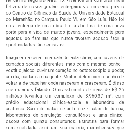
Na última segunda-feira, 15, vivemos um dos dias mais
felizes de nossa gestão: entregamos o moderno prédio
do Centro de Ciências da Saúde da Universidade Estadual
do Maranhão, no Campus Paulo VI, em São Luís. Não foi
só a entrega de uma obra. Foi a abertura de uma nova
porta para a vida de muitos jovens, especialmente para
aqueles de famílias que nunca tiveram acesso fácil a
oportunidades tão decisivas.
Imaginem a cena: uma sala de aula cheia, com jovens de
camadas sociais diferentes, mas com o mesmo sonho -
vestir o jaleco, ouvir um coração no estetoscópio e poder,
um dia, cuidar da sua gente. Muitos deles com o sonho de
voltar e de trabalhar onde nasceram e cresceram. É disso
que estamos falando. O investimento de mais de R$ 26
milhões levantou um complexo de 3.960,37 m², com
prédio educacional, clínica-escola e laboratório de
anatomia. São oito salas de aula, doze salas de tutoria,
laboratórios de simulação, consultórios e uma clínica-
escola com quinze consultórios. Estrutura para formar
com qualidade, aqui, em sua maioria, maranhenses que