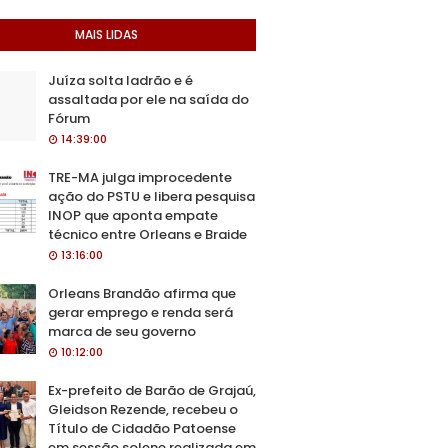
MAIS LIDAS
Juíza solta ladrão e é
assaltada por ele na saída do
Fórum
14:39:00
TRE-MA julga improcedente
ação do PSTU e libera pesquisa
INOP que aponta empate
técnico entre Orleans e Braide
13:16:00
Orleans Brandão afirma que
gerar emprego e renda será
marca de seu governo
10:12:00
Ex-prefeito de Barão de Grajaú,
Gleidson Rezende, recebeu o
Título de Cidadão Patoense
em sessão solene realizada em