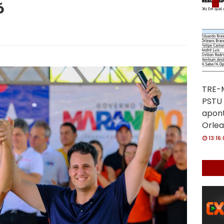
ó
TRE-M
PSTU 
apon
Orlea
13:16