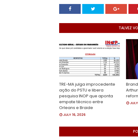
TALVEZ V
TRE-MA julga improcedente
Brand
ação do PSTU e libera
Arthu
pesquisa INOP que aponta
refor
empate técnico entre
JULY
Orleans e Braide
JULY 16, 2026
PO