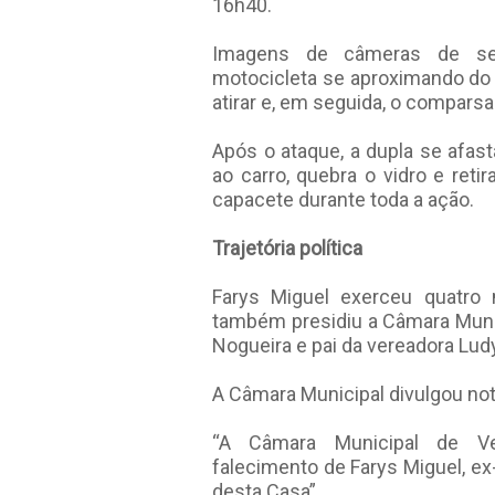
16h40.
Imagens de câmeras de s
motocicleta se aproximando do 
atirar e, em seguida, o compars
Após o ataque, a dupla se afas
ao carro, quebra o vidro e reti
capacete durante toda a ação.
Trajetória política
Farys Miguel exerceu quatr
também presidiu a Câmara Munic
Nogueira e pai da vereadora Lud
A Câmara Municipal divulgou not
“A Câmara Municipal de Ve
falecimento de Farys Miguel, e
desta Casa”