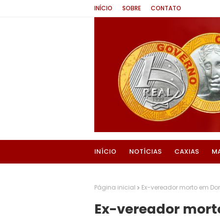
INÍCIO
SOBRE
CONTATO
INÍCIO
NOTÍCIAS
CAXIAS
M
Página inicial
Ex-vereador morto em Do
Ex-vereador morto