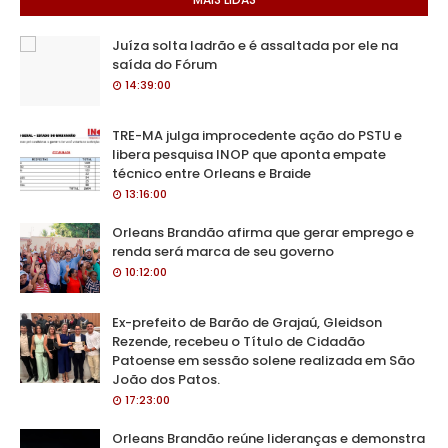
Juíza solta ladrão e é assaltada por ele na
saída do Fórum
14:39:00
TRE-MA julga improcedente ação do PSTU e
libera pesquisa INOP que aponta empate
técnico entre Orleans e Braide
13:16:00
Orleans Brandão afirma que gerar emprego e
renda será marca de seu governo
10:12:00
Ex-prefeito de Barão de Grajaú, Gleidson
Rezende, recebeu o Título de Cidadão
Patoense em sessão solene realizada em São
João dos Patos.
17:23:00
Orleans Brandão reúne lideranças e demonstra