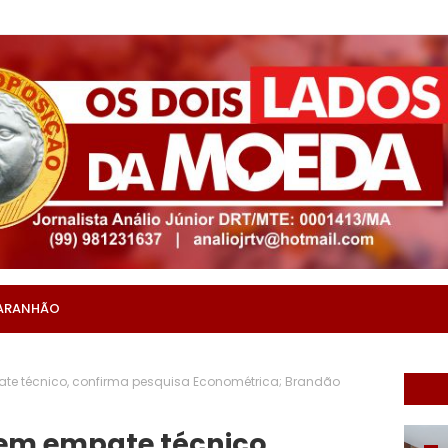
ARANHÃO
ate técnico, confirma pesquisa Econométrica; Brandão
tem empate técnico,