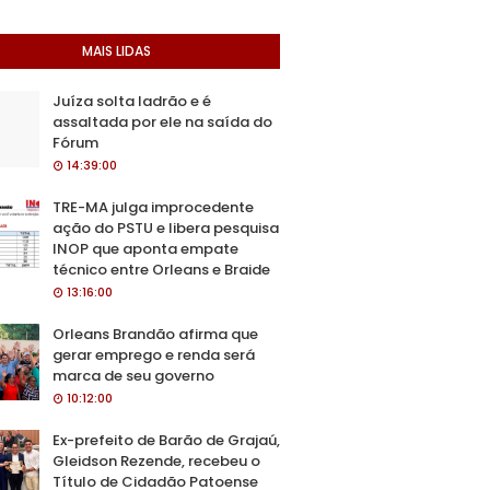
MAIS LIDAS
Juíza solta ladrão e é
assaltada por ele na saída do
Fórum
14:39:00
TRE-MA julga improcedente
ação do PSTU e libera pesquisa
INOP que aponta empate
técnico entre Orleans e Braide
13:16:00
Orleans Brandão afirma que
gerar emprego e renda será
marca de seu governo
10:12:00
Ex-prefeito de Barão de Grajaú,
Gleidson Rezende, recebeu o
Título de Cidadão Patoense