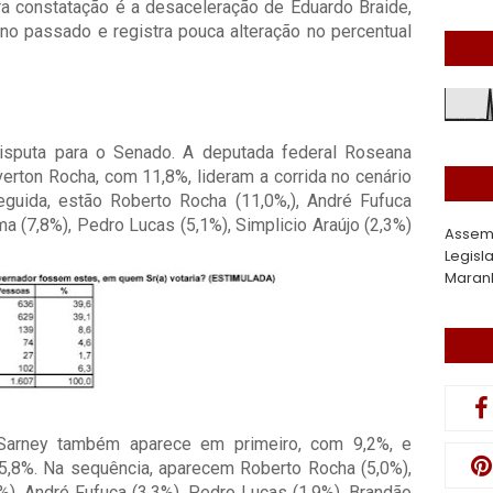
ra constatação é a desaceleração de Eduardo Braide,
ano passado e registra pouca alteração no percentual
isputa para o Senado. A deputada federal Roseana
erton Rocha, com 11,8%, lideram a corrida no cenário
ida, estão Roberto Rocha (11,0%,), André Fufuca
ama (7,8%), Pedro Lucas (5,1%), Simplicio Araújo (2,3%)
Assem
Legisl
Maran
Sarney também aparece em primeiro, com 9,2%, e
,8%. Na sequência, aparecem Roberto Rocha (5,0%),
4%), André Fufuca (3,3%), Pedro Lucas (1,9%), Brandão