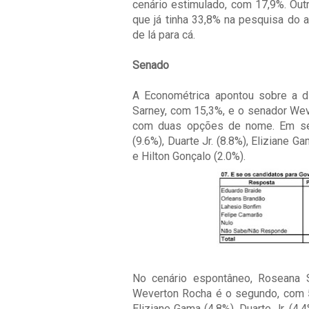
cenário estimulado, com 17,9%. Out
que já tinha 33,8% na pesquisa do 
de lá para cá.
Senado
A Econométrica apontou sobre a d
Sarney, com 15,3%, e o senador Wev
com duas opções de nome. Em segu
(9.6%), Duarte Jr. (8.8%), Eliziane G
e Hilton Gonçalo (2.0%).
No cenário espontâneo, Roseana 
Weverton Rocha é o segundo, com 5
Eliziane Gama (4,8%), Duarte Jr. (4,