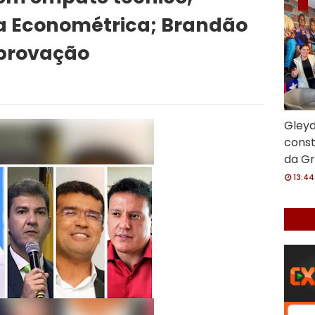
a Econométrica; Brandão
provação
Gleyd
const
da Gr
13:44