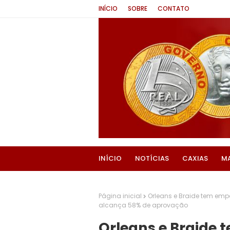
INÍCIO
SOBRE
CONTATO
INÍCIO
NOTÍCIAS
CAXIAS
M
Página inicial
Orleans e Braide tem emp
alcança 58% de aprovação
Orleans e Braide 