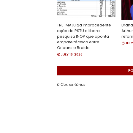
TRE-MA julga improcedente
Brand
ação do PSTU e libera
Arthu
pesquisa INOP que aponta
refor
empate técnico entre
JULY
Orleans e Braide
JULY 16, 2026
PO
0 Comentários