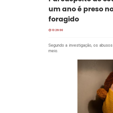
um ano é preso n
foragido
13:29:00
Segundo a investigação, os abusos
meio.