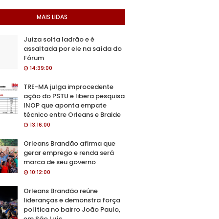
MAIS LIDAS
Juíza solta ladrão e é
assaltada por ele na saída do
Fórum
14:39:00
TRE-MA julga improcedente
ação do PSTU e libera pesquisa
INOP que aponta empate
técnico entre Orleans e Braide
13:16:00
Orleans Brandão afirma que
gerar emprego e renda será
marca de seu governo
10:12:00
Orleans Brandão reúne
lideranças e demonstra força
política no bairro João Paulo,
em São Luís