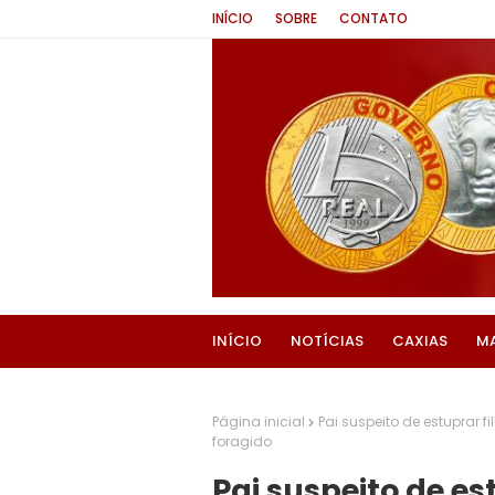
INÍCIO
SOBRE
CONTATO
INÍCIO
NOTÍCIAS
CAXIAS
M
Página inicial
Pai suspeito de estuprar 
foragido
Pai suspeito de es