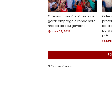
Orleans Brandão afirma que
Orlea
gerar emprego e renda será
prefe
marca de seu governo
fortal
para 
JUNE 27, 2026
pré-
JUNE
PO
0 Comentários