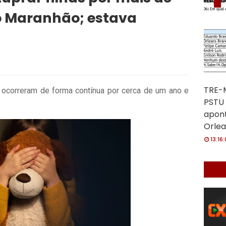
o Maranhão; estava
TRE-M
 ocorreram de forma contínua por cerca de um ano e
PSTU 
apon
Orlea
13:16