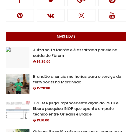
MAIS LIDAS
Juíza solta ladrão e é assaltada por ele na
saída do Fórum
14:39:00
Brandão anuncia melhorias para o serviço de
ferryboats no Maranhão
15:28:00
TRE-MA julga improcedente ação do PSTU e
libera pesquisa INOP que aponta empate
técnico entre Orleans e Braide
13:16:00
Orleans Brandão afirma que gerar emprego e