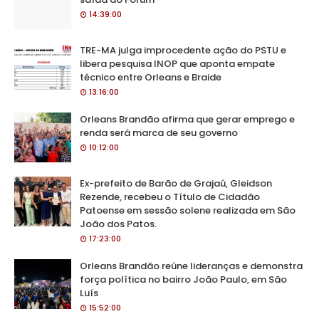
14:39:00
TRE-MA julga improcedente ação do PSTU e
libera pesquisa INOP que aponta empate
técnico entre Orleans e Braide
13:16:00
Orleans Brandão afirma que gerar emprego e
renda será marca de seu governo
10:12:00
Ex-prefeito de Barão de Grajaú, Gleidson
Rezende, recebeu o Título de Cidadão
Patoense em sessão solene realizada em São
João dos Patos.
17:23:00
Orleans Brandão reúne lideranças e demonstra
força política no bairro João Paulo, em São
Luís
15:52:00