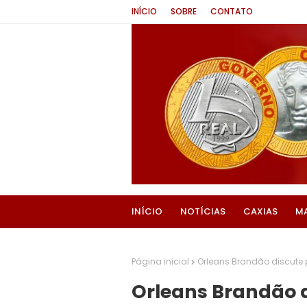
INÍCIO
SOBRE
CONTATO
INÍCIO
NOTÍCIAS
CAXIAS
M
Página inicial
Orleans Brandão discute 
Orleans Brandão d