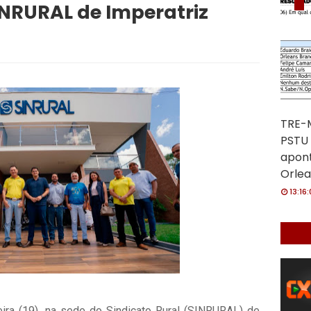
NRURAL de Imperatriz
TRE-M
PSTU 
apon
Orlea
13:16
eira (19), na sede do Sindicato Rural (SINRURAL) de