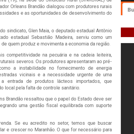
nador Orleans Brandão dialogou com produtores rurais
cessidades e as oportunidades de desenvolvimento do
 do sindicato, Glen Maia, o deputado estadual Antônio
tado estadual Sebastião Madeira, serviu como um
 de quem produz e movimenta a economia da região.
s competitividade na pecuária e na cadeia leiteira,
ruturais severos. Os produtores apresentaram ao pré-
 como a instabilidade no fornecimento de energia
s estradas vicinais e a necessidade urgente de uma
e a entrada de produtos lácteos importados, que
local pela falta de controle sanitário.
ans Brandão ressaltou que o papel do Estado deve ser
ntegrando uma gestão fiscal equilibrada com suporte
renda. Se eu acredito no setor, temos que buscar
alar e crescer no Maranhão. O que for necessário para