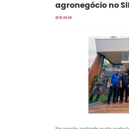
agronegócio no SI
15:29:00
Em reunião realizada nesta sexta-f