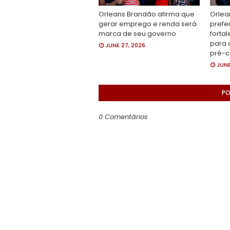
Orleans Brandão afirma que
Orlea
gerar emprego e renda será
prefe
marca de seu governo
fortal
para 
JUNE 27, 2026
pré-
JUNE
PO
0 Comentários