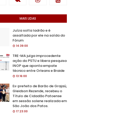
MAIS LIDAS
Juíza solta ladrão e é
assaltada por ele na saída do
Fórum
14:39:00
TRE-MA julga improcedente
ação do PSTU e libera pesquisa
INOP que aponta empate
técnico entre Orleans e Braide
13:16:00
Ex-prefeito de Barão de Grajaú,
Gleidson Rezende, recebeu o
Título de Cidadão Patoense
em sessão solene realizada em
São João dos Patos.
17:23:00