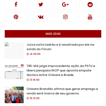
MAIS LIDAS
Juíza solta ladrão e é assaltada por ele na
saída do Fórum
14:39:00
TRE-MA julga improcedente ação do PSTU e
libera pesquisa INOP que aponta empate
técnico entre Orleans e Braide
13:16:00
Orleans Brandão afirma que gerar emprego e
renda será marca de seu governo
10:12:00