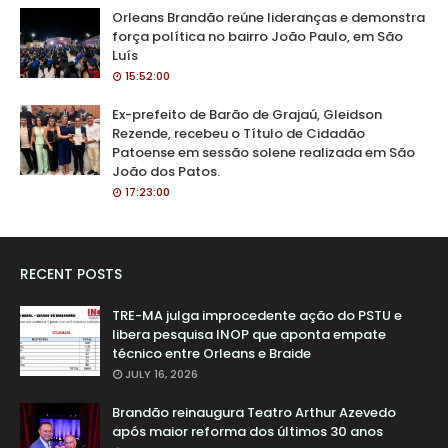
Orleans Brandão reúne lideranças e demonstra
força política no bairro João Paulo, em São
Luís
15:52:00
Ex-prefeito de Barão de Grajaú, Gleidson
Rezende, recebeu o Título de Cidadão
Patoense em sessão solene realizada em São
João dos Patos.
17:23:00
RECENT POSTS
TRE-MA julga improcedente ação do PSTU e
libera pesquisa INOP que aponta empate
técnico entre Orleans e Braide
JULY 16, 2026
Brandão reinaugura Teatro Arthur Azevedo
após maior reforma dos últimos 30 anos